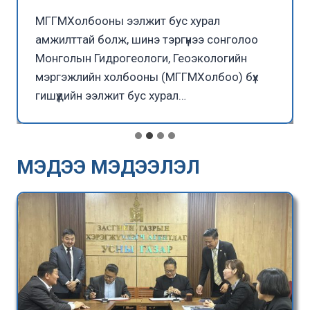
МГГМХолбооны ээлжит бус хурал
амжилттай болж, шинэ тэргүүнээ сонголоо
Монголын Гидрогеологи, Геоэкологийн
мэргэжлийн холбооны (МГГМХолбоо) бүх
гишүүдийн ээлжит бус хурал…
МЭДЭЭ МЭДЭЭЛЭЛ