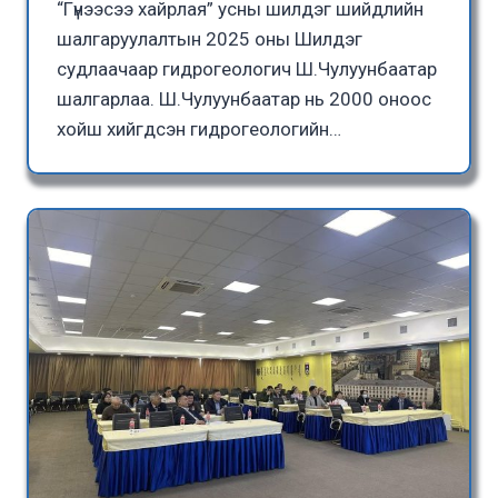
“Гүнээсээ хайрлая” усны шилдэг шийдлийн
шалгаруулалтын 2025 оны Шилдэг
судлаачаар гидрогеологич Ш.Чулуунбаатар
шалгарлаа. Ш.Чулуунбаатар нь 2000 оноос
хойш хийгдсэн гидрогеологийн…