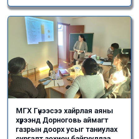
МГХ Гүнээсээ хайрлая аяны
хүрээнд Дорноговь аймагт
газрын доорх усыг таниулах
сургалт зохион байгууллаа