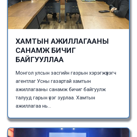
ХАМТЫН АЖИЛЛАГААНЫ
САНАМЖ БИЧИГ
БАЙГУУЛЛАА
Монгол улсын засгийн газрын хэрэгжүүлэгч
агентлаг Усны газартай хамтын
ажиллагааны санамж бичиг байгуулж
талууд гарын үсэг зурлаа. Хамтын
ажиллагаа нь…