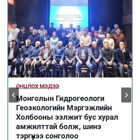
ОНЦЛОХ МЭДЭЭ
Монголын Гидрогеологи
Геоэкологийн Мэргэжлийн
Холбооны ээлжит бус хурал
амжилттай болж, шинэ
тэргүүнээ сонголоо