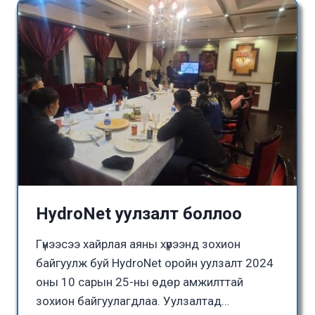
HydroNet уулзалт боллоо
Гүнээсээ хайрлая аяны хүрээнд зохион
байгуулж буй HydroNet оройн уулзалт 2024
оны 10 сарын 25-ны өдөр амжилттай
зохион байгуулагдлаа. Уулзалтад…