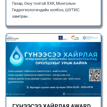
Газар, Оюу толгой ХХК, Монголын
Гидрогеологичдийн холбоо, ШУТИС
хамтран…
ГҮНЭЭСЭЭ ХАЙРЛАЯ AWARD