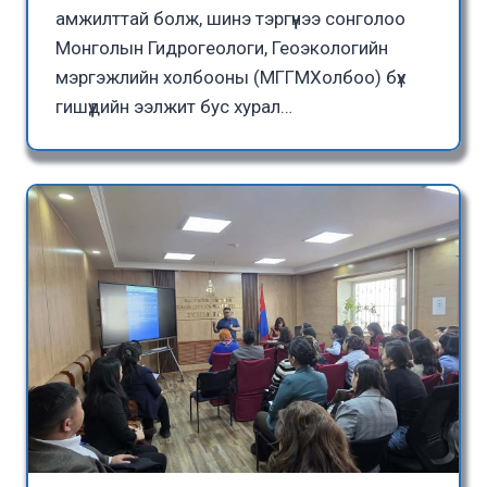
амжилттай болж, шинэ тэргүүнээ сонголоо
Монголын Гидрогеологи, Геоэкологийн
мэргэжлийн холбооны (МГГМХолбоо) бүх
гишүүдийн ээлжит бус хурал…