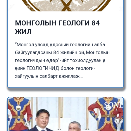
МОНГОЛЫН ГЕОЛОГИ 84
ЖИЛ
“Монгол улсад үндэсний геологийн алба
байгуулагдсаны 84 жилийн ой, Монголын
геологичдын өдөр”-ийг тохиолдуулан үе
үеийн ГЕОЛОГИЧИД болон геологи-
хайгуулын салбарт ажиллаж…