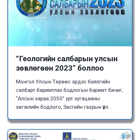
“Геологийн салбарын улсын
зөвлөгөөн 2023” боллоо
Монгол Улсын Төрөөс эрдэс баялгийн
салбарт баримтлах бодлогын баримт бичиг,
“Алсын хараа 2050” урт хугацааны
хөгжлийн бодлого, Засгийн газрын үйл…