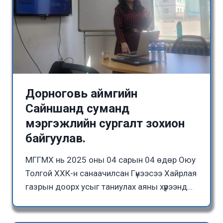
Дорноговь аймгийн
Сайншанд суманд
мэргэжлийн сургалт зохион
байгуулав.
МГГМХ нь 2025 оны 04 сарын 04 өдөр Оюу
Толгой ХХК-н санаачилсан Гүнээсээ Хайрлая
газрын доорх усыг таниулах аяны хүрээнд…