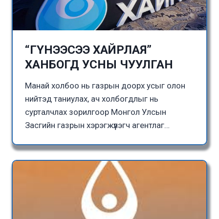
“ГҮНЭЭСЭЭ ХАЙРЛАЯ”
ХАНБОГД УСНЫ ЧУУЛГАН
Манай холбоо нь газрын доорх усыг олон
нийтэд таниулах, ач холбогдлыг нь
сурталчлах зорилгоор Монгол Улсын
Засгийн газрын хэрэгжүүлэгч агентлаг…