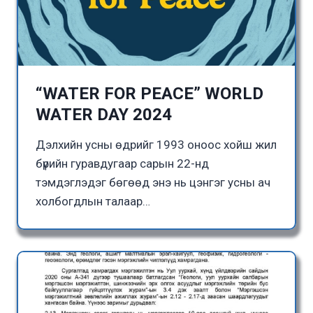
“WATER FOR PEACE” WORLD
WATER DAY 2024
Дэлхийн усны өдрийг 1993 оноос хойш жил
бүрийн гуравдугаар сарын 22-нд
тэмдэглэдэг бөгөөд энэ нь цэнгэг усны ач
холбогдлын талаар…