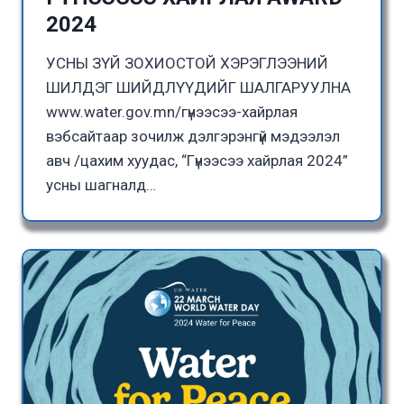
2024
УСНЫ ЗҮЙ ЗОХИОСТОЙ ХЭРЭГЛЭЭНИЙ
ШИЛДЭГ ШИЙДЛҮҮДИЙГ ШАЛГАРУУЛНА
www.water.gov.mn/гүнээсээ-хайрлая
вэбсайтаар зочилж дэлгэрэнгүй мэдээлэл
авч /цахим хуудас, “Гүнээсээ хайрлая 2024”
усны шагналд…