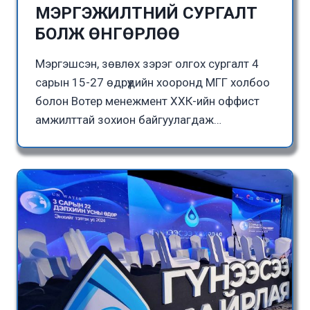
МЭРГЭЖИЛТНИЙ СУРГАЛТ
БОЛЖ ӨНГӨРЛӨӨ
Мэргэшсэн, зөвлөх зэрэг олгох сургалт 4
сарын 15-27 өдрүүдийн хооронд МГГ холбоо
болон Вотер менежмент ХХК-ийн оффист
амжилттай зохион байгуулагдаж…