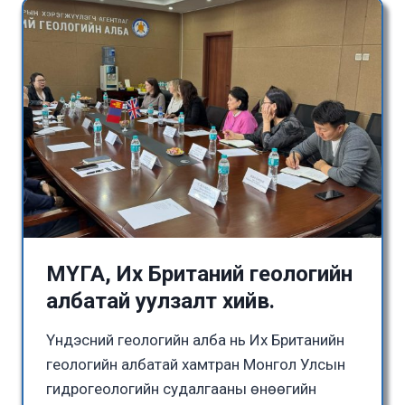
МҮГА, Их Британий геологийн
албатай уулзалт хийв.
Үндэсний геологийн алба нь Их Британийн
геологийн албатай хамтран Монгол Улсын
гидрогеологийн судалгааны өнөөгийн