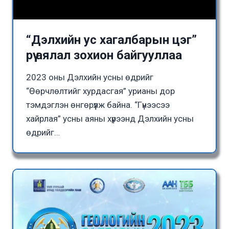
“Дэлхийн ус хагалбарын цэг”
рүү аялал зохион байгууллаа
2023 оны Дэлхийн усны өдрийг
“Өөрчлөлтийг хурдасгая” урианы дор
тэмдэглэн өнгөрүүлж байна. “Гүнээсээ
хайрлая” усны аяны хүрээнд Дэлхийн усны
өдрийг…