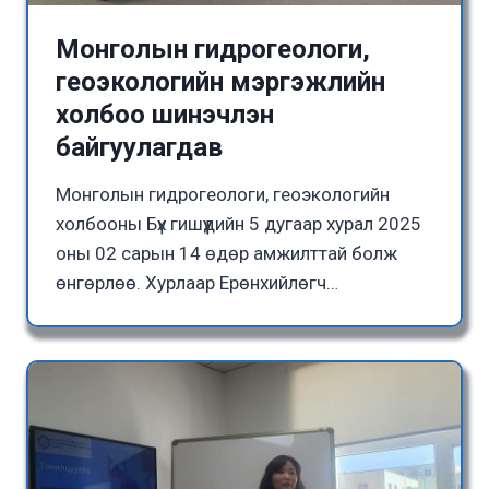
Монголын гидрогеологи,
геоэкологийн мэргэжлийн
холбоо шинэчлэн
байгуулагдав
Монголын гидрогеологи, геоэкологийн
холбооны Бүх гишүүдийн 5 дугаар хурал 2025
оны 02 сарын 14 өдөр амжилттай болж
өнгөрлөө. Хурлаар Ерөнхийлөгч…