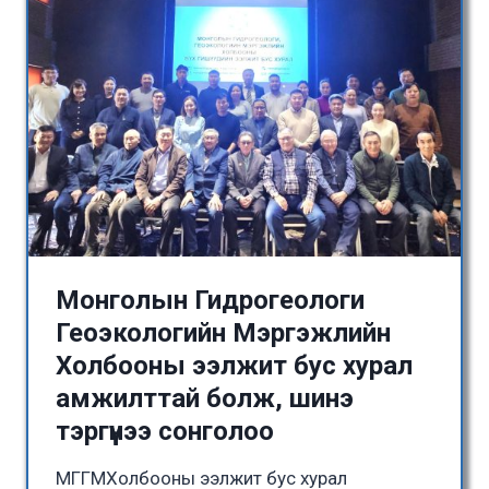
Монголын Гидрогеологи
Геоэкологийн Мэргэжлийн
Холбооны ээлжит бус хурал
амжилттай болж, шинэ
тэргүүнээ сонголоо
МГГМХолбооны ээлжит бус хурал