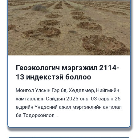
Геоэкологич мэргэжил 2114-
13 индекстэй боллоо
Монгол Улсын Гэр бүл, Хөдөлмөр, Нийгмийн
хамгааллын Сайдын 2025 оны 03 сарын 25
өдрийн Үндэсний ажил мэргэжлийн ангилал
ба Тодорхойлол…