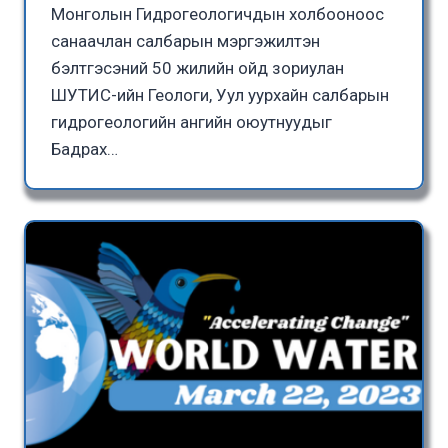
Монголын Гидрогеологичдын холбооноос
санаачлан салбарын мэргэжилтэн
бэлтгэсэний 50 жилийн ойд зориулан
ШУТИС-ийн Геологи, Уул уурхайн салбарын
гидрогеологийн ангийн оюутнуудыг
Бадрах…