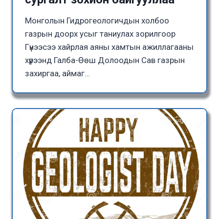
Монголын Гидрогеологичдын холбоо
газрын доорх усыг таниулах зорилгоор
Гүнээсээ хайрлая аяны хамтын ажиллагааны
хүрээнд Галба-Өөш Долоодын Сав газрын
захиргаа, аймаг…