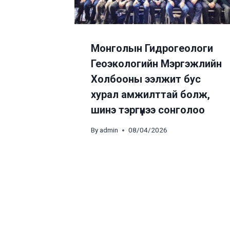
Монголын Гидрогеологи
Геоэкологийн Мэргэжлийн
Холбооны ээлжит бус
хурал амжилттай болж,
шинэ тэргүүнээ сонголоо
By
admin
08/04/2026