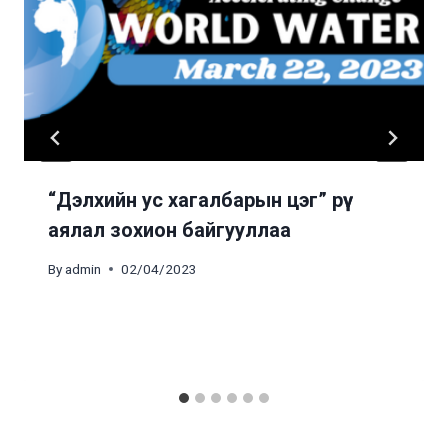
“Дэлхийн ус хагалбарын цэг” рүү
аялал зохион байгууллаа
By
admin
02/04/2023