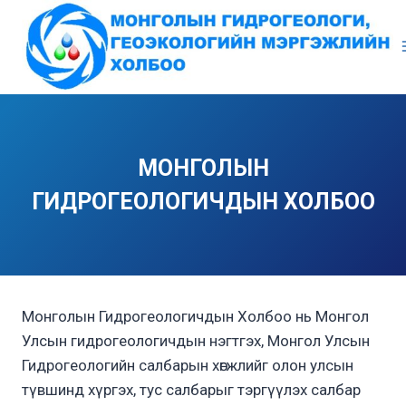
Skip
to
content
МОНГОЛЫН
ГИДРОГЕОЛОГИЧДЫН ХОЛБОО
Монголын Гидрогеологичдын Холбоо нь Монгол
Улсын гидрогеологичдын нэгтгэх, Монгол Улсын
Гидрогеологийн салбарын хөгжлийг олон улсын
түвшинд хүргэх, тус салбарыг тэргүүлэх салбар