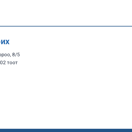
рих
ороо, 8/5
02 тоот