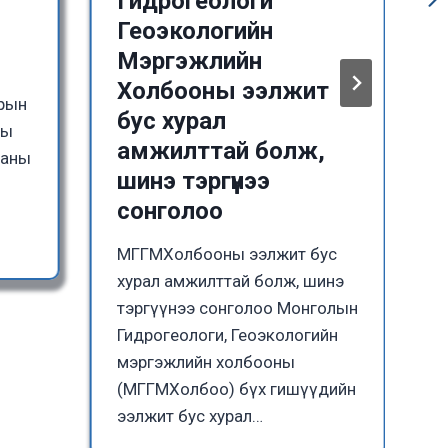
Гидрогеологи
Геоэкологийн
Мэргэжлийн
Холбооны ээлжит
зрын
бус хурал
ны
амжилттай болж,
ааны
шинэ тэргүүнээ
сонголоо
МГГМХолбооны ээлжит бус
хурал амжилттай болж, шинэ
тэргүүнээ сонголоо Монголын
Гидрогеологи, Геоэкологийн
мэргэжлийн холбооны
(МГГМХолбоо) бүх гишүүдийн
ээлжит бус хурал…