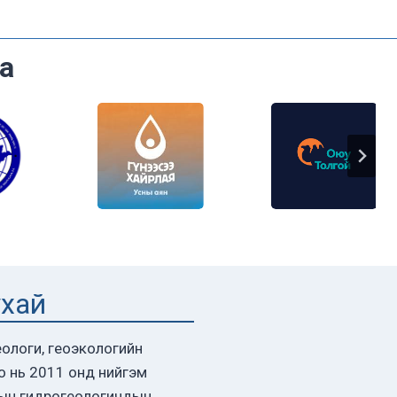
а
ухай
ологи, геоэкологийн
о нь 2011 онд нийгэм
ын гидрогеологичдын