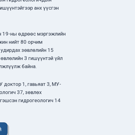
гишүүнтэйгээр анх үүсгэн
н 19-ны өдрөөс мэргэжлийн
жин нийт 80 орчим
 удирдах зөвлөлийн 15
зөвлөлийн 3 гишүүнтэй үйл
элжлүүлж байна.
 доктор 1, гавьяат 3, МУ-
ологич 37, зөвлөх
ргэшсэн гидрогеологич 14
й