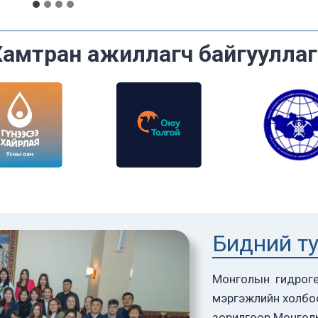
Хамтран ажиллагч байгууллаг
Бидний т
Монголын гидроге
мэргэжлийн холбо
зорилгоор Монгол