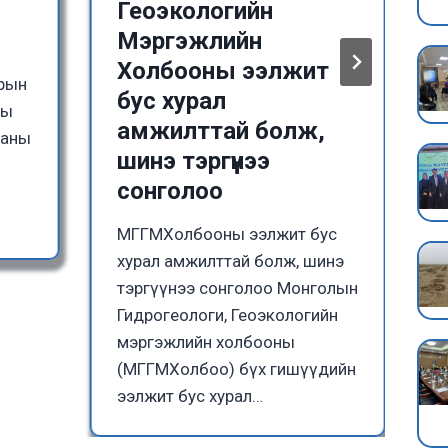
Геоэкологийн
Мэргэжлийн
Холбооны ээлжит
зрын
бус хурал
ны
амжилттай болж,
ааны
шинэ тэргүүнээ
сонголоо
МГГМХолбооны ээлжит бус
хурал амжилттай болж, шинэ
тэргүүнээ сонголоо Монголын
Гидрогеологи, Геоэкологийн
мэргэжлийн холбооны
(МГГМХолбоо) бүх гишүүдийн
ээлжит бус хурал…