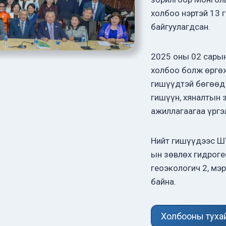
холбоо нэртэй 13 
байгуулагдсан.
2025 оны 02 сары
холбоо болж өргө
гишүүдтэй бөгөөд
гишүүн, хяналтын 
ажиллагаагаа үрг
Нийт гишүүдээс ШУ
ын зөвлөх гидроге
геоэкологич 2, мэ
байна.
Холбооны туха