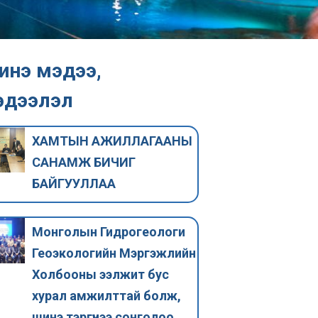
инэ мэдээ,
эдээлэл
ХАМТЫН АЖИЛЛАГААНЫ
САНАМЖ БИЧИГ
БАЙГУУЛЛАА
Монголын Гидрогеологи
Геоэкологийн Мэргэжлийн
ОНЦЛОХ МЭДЭЭ
ОНЦЛОХ МЭДЭ
Холбооны ээлжит бус
Усны мэргэжлийн
Геоэколог
хурал амжилттай болж,
нэгдсэн холбоо
мэргэжил 
шинэ тэргүүнээ сонголоо