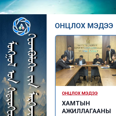
ОНЦЛОХ МЭДЭЭ
МЭДЭЭ
ОНЦЛОХ МЭДЭЭ
логич
ХАМТЫН
ил 2114-13
АЖИЛЛАГААНЫ