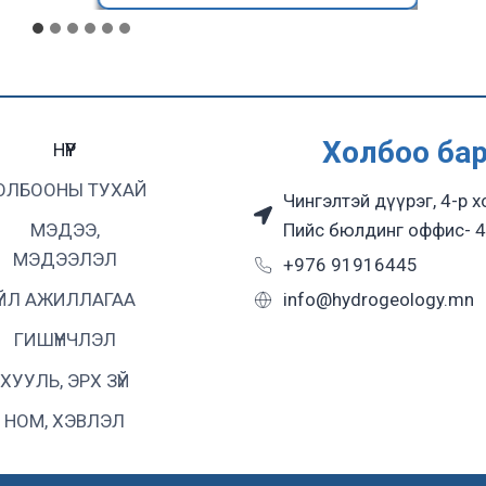
Холбоо ба
НҮҮР
ОЛБООНЫ ТУХАЙ
Чингэлтэй дүүрэг, 4-р х
Пийс бюлдинг оффис- 4
МЭДЭЭ,
МЭДЭЭЛЭЛ
+976 91916445
info@hydrogeology.mn
ҮЙЛ АЖИЛЛАГАА
ГИШҮҮНЧЛЭЛ
ХУУЛЬ, ЭРХ ЗҮЙ
НОМ, ХЭВЛЭЛ