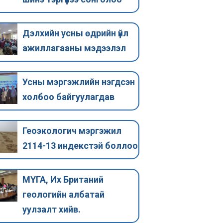
байгуулагдав
индекстэй
Усны мэргэжлийн нэгдсэн
Монгол Улсын Гэ
Дэлхийн усны өдрийн үйл
холбоо 2025 оны 02 сарын 26
Хөдөлмөр, Нийг
ажиллагааны мэдээлэл
өдөр байгуулагдлаа. УМНХ-ны
хамгааллын Са
удирдах зөвлөлд Монголын
03 сарын 25 өдр
гидрогеологи, геоэкологийн
ажил мэргэжлий
Усны мэргэжлийн нэгдсэн
холбооны удирдах
Тодорхойлол…
холбоо байгуулагдав
зөвлөлийн…
Геоэкологич мэргэжил
2114-13 индекстэй боллоо
МҮГА, Их Британий
геологийн албатай
уулзалт хийв.