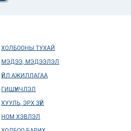
ХОЛБООНЫ ТУХАЙ
МЭДЭЭ, МЭДЭЭЛЭЛ
ҮЙЛ АЖИЛЛАГАА
ГИШҮҮНЧЛЭЛ
ХУУЛЬ, ЭРХ ЗҮЙ
Нүүр хуудасны мэдээлэл
ОНЦЛОХ МЭДЭ
НОМ ХЭВЛЭЛ
Дэлхийн усны
Усны мэрг
ХОЛБОО БАРИХ