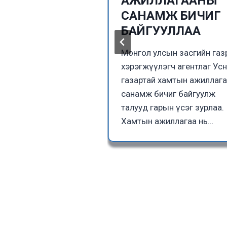
ийн албатай
АЖИЛЛАГААНЫ
 хийв.
САНАМЖ БИЧИГ
БАЙГУУЛЛАА
еологийн алба нь Их
геологийн албатай
Монгол улсын засгийн га
онгол Улсын
хэрэгжүүлэгч агентлаг Ус
огийн судалгааны
газартай хамтын ажиллаг
айдал, хэтийн
санамж бичиг байгуулж
хийн
талууд гарын үсэг зурлаа.
огийн хөгжил,…
Хамтын ажиллагаа нь…