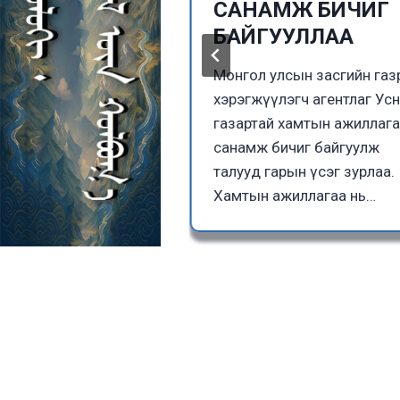
тэй боллоо
САНАМЖ БИЧИГ
БАЙГУУЛЛАА
ын Гэр бүл,
 Нийгмийн
Монгол улсын засгийн га
н Сайдын 2025 оны
хэрэгжүүлэгч агентлаг Ус
5 өдрийн Үндэсний
газартай хамтын ажиллаг
эжлийн ангилал ба
санамж бичиг байгуулж
ол…
талууд гарын үсэг зурлаа.
Хамтын ажиллагаа нь…