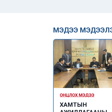
МЭДЭЭ МЭДЭЭЛ
ized
ОНЦЛОХ МЭДЭЭ
Их Британий
ХАМТЫН