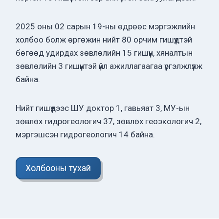
2025 оны 02 сарын 19-ны өдрөөс мэргэжлийн
холбоо болж өргөжин нийт 80 орчим гишүүдтэй
бөгөөд удирдах зөвлөлийн 15 гишүүн, хяналтын
зөвлөлийн 3 гишүүнтэй үйл ажиллагаагаа үргэлжлүүлж
байна.
Нийт гишүүдээс ШУ доктор 1, гавьяат 3, МУ-ын
зөвлөх гидрогеологич 37, зөвлөх геоэкологич 2,
мэргэшсэн гидрогеологич 14 байна.
Холбооны тухай