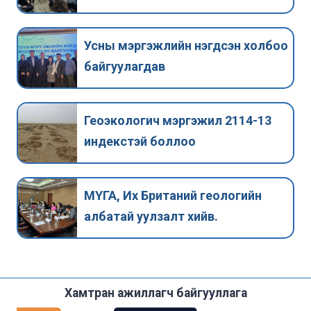
Усны мэргэжлийн нэгдсэн холбоо
байгуулагдав
Геоэкологич мэргэжил 2114-13
индекстэй боллоо
МҮГА, Их Британий геологийн
албатай уулзалт хийв.
Хамтран ажиллагч байгууллага