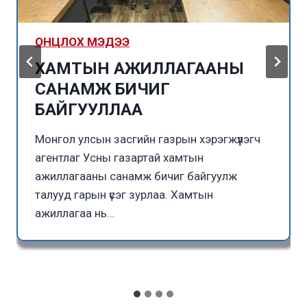
ОНЦЛОХ МЭДЭЭ
ХАМТЫН АЖИЛЛАГААНЫ
САНАМЖ БИЧИГ
БАЙГУУЛЛАА
Монгол улсын засгийн газрын хэрэгжүүлэгч
агентлаг Усны газартай хамтын
ажиллагааны санамж бичиг байгуулж
талууд гарын үсэг зурлаа. Хамтын
ажиллагаа нь…