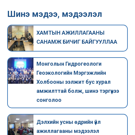
Шинэ мэдээ, мэдээлэл
ХАМТЫН АЖИЛЛАГААНЫ
САНАМЖ БИЧИГ БАЙГУУЛЛАА
Монголын Гидрогеологи
Геоэкологийн Мэргэжлийн
Холбооны ээлжит бус хурал
амжилттай болж, шинэ тэргүүнээ
сонголоо
Дэлхийн усны өдрийн үйл
ажиллагааны мэдээлэл