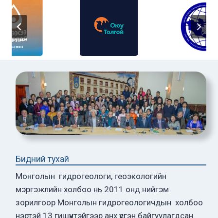
Бидний тухай
Монголын гидрогеологи, геоэкологийн
мэргэжлийн холбоо нь 2011 онд нийгэм
зорилгоор Монголын гидрогеологичдын холбоо
нэртэй 13 гишүүнтэйгээр анх үүсгэн байгуулагдсан.