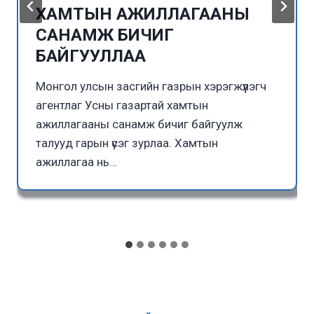
ХАМТЫН АЖИЛЛАГААНЫ
САНАМЖ БИЧИГ
БАЙГУУЛЛАА
Монгол улсын засгийн газрын хэрэгжүүлэгч
агентлаг Усны газартай хамтын
ажиллагааны санамж бичиг байгуулж
талууд гарын үсэг зурлаа. Хамтын
ажиллагаа нь…