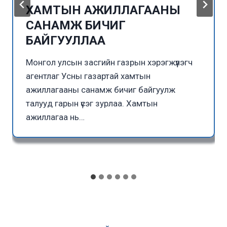
ХАМТЫН АЖИЛЛАГААНЫ
САНАМЖ БИЧИГ
БАЙГУУЛЛАА
Монгол улсын засгийн газрын хэрэгжүүлэгч
агентлаг Усны газартай хамтын
ажиллагааны санамж бичиг байгуулж
талууд гарын үсэг зурлаа. Хамтын
ажиллагаа нь…