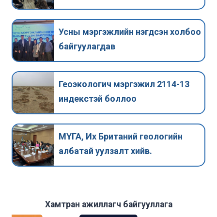
Усны мэргэжлийн нэгдсэн холбоо
байгуулагдав
Геоэкологич мэргэжил 2114-13
индекстэй боллоо
МҮГА, Их Британий геологийн
албатай уулзалт хийв.
Хамтран ажиллагч байгууллага