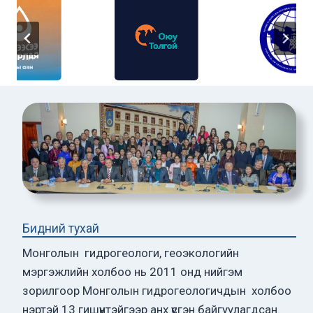
Бидний тухай
Монголын гидрогеологи, геоэкологийн
мэргэжлийн холбоо нь 2011 онд нийгэм
зорилгоор Монголын гидрогеологичдын холбоо
нэртэй 13 гишүүнтэйгээр анх үүсгэн байгуулагдсан.