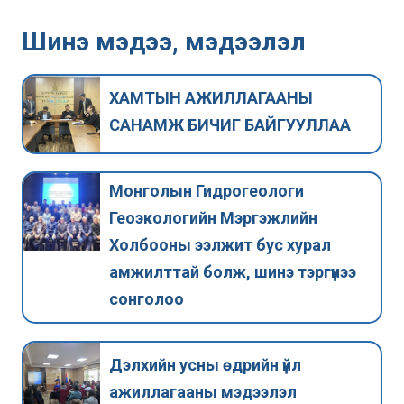
Шинэ мэдээ, мэдээлэл
ХАМТЫН АЖИЛЛАГААНЫ
САНАМЖ БИЧИГ БАЙГУУЛЛАА
Монголын Гидрогеологи
Геоэкологийн Мэргэжлийн
Холбооны ээлжит бус хурал
амжилттай болж, шинэ тэргүүнээ
сонголоо
Дэлхийн усны өдрийн үйл
ажиллагааны мэдээлэл