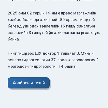
2025 оны 02 сарын 19-ны өдрөөс мэргэжлийн
холбоо болж өргөжин нийт 80 орчим гишүүдтэй
бөгөөд удирдах зөвлөлийн 15 гишүүн, хяналтын
зөвлөлийн 3 гишүүнтэй үйл ажиллагаагаа үргэлжлүүлж
байна.
Нийт гишүүдээс ШУ доктор 1, гавьяат 3, МУ-ын
зөвлөх гидрогеологич 37, зөвлөх геоэкологич 2,
мэргэшсэн гидрогеологич 14 байна.
Холбооны тухай