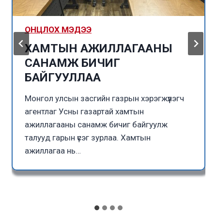
ОНЦЛОХ МЭДЭЭ
ХАМТЫН АЖИЛЛАГААНЫ
САНАМЖ БИЧИГ
БАЙГУУЛЛАА
Монгол улсын засгийн газрын хэрэгжүүлэгч
агентлаг Усны газартай хамтын
ажиллагааны санамж бичиг байгуулж
талууд гарын үсэг зурлаа. Хамтын
ажиллагаа нь…