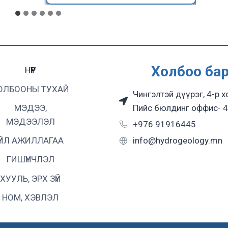
Холбоо ба
НҮҮР
ОЛБООНЫ ТУХАЙ
Чингэлтэй дүүрэг, 4-р х
Пийс бюлдинг оффис- 4
МЭДЭЭ,
МЭДЭЭЛЭЛ
+976 91916445
info@hydrogeology.mn
ҮЙЛ АЖИЛЛАГАА
ГИШҮҮНЧЛЭЛ
ХУУЛЬ, ЭРХ ЗҮЙ
НОМ, ХЭВЛЭЛ