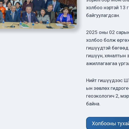
холбоо нэртэй 13 
байгуулагдсан.
2025 оны 02 сары
холбоо болж өргө
гишүүдтэй бөгөөд
гишүүн, хяналтын 
ажиллагаагаа үрг
Нийт гишүүдээс ШУ
ын зөвлөх гидроге
геоэкологич 2, мэ
байна.
Холбооны туха