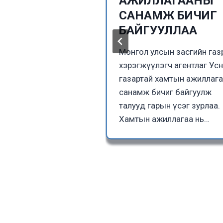
ийн албатай
АЖИЛЛАГААНЫ
 хийв.
САНАМЖ БИЧИГ
БАЙГУУЛЛАА
еологийн алба нь Их
геологийн албатай
Монгол улсын засгийн га
онгол Улсын
хэрэгжүүлэгч агентлаг Ус
огийн судалгааны
газартай хамтын ажиллаг
айдал, хэтийн
санамж бичиг байгуулж
хийн
талууд гарын үсэг зурлаа.
огийн хөгжил,…
Хамтын ажиллагаа нь…