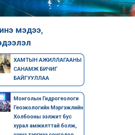
инэ мэдээ,
эдээлэл
ХАМТЫН АЖИЛЛАГААНЫ
САНАМЖ БИЧИГ
БАЙГУУЛЛАА
Монголын Гидрогеологи
Геоэкологийн Мэргэжлийн
ОНЦЛОХ МЭДЭЭ
ОНЦЛОХ МЭДЭ
Холбооны ээлжит бус
Усны мэргэжлийн
Геоэколог
хурал амжилттай болж,
нэгдсэн холбоо
мэргэжил 
шинэ тэргүүнээ сонголоо