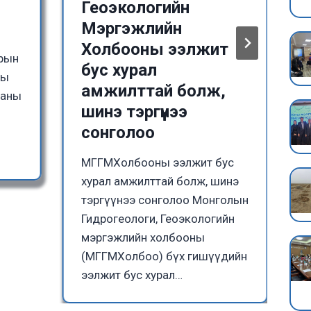
Геоэкологийн
Мэргэжлийн
Холбооны ээлжит
зрын
бус хурал
ны
амжилттай болж,
ааны
шинэ тэргүүнээ
сонголоо
МГГМХолбооны ээлжит бус
хурал амжилттай болж, шинэ
тэргүүнээ сонголоо Монголын
Гидрогеологи, Геоэкологийн
мэргэжлийн холбооны
(МГГМХолбоо) бүх гишүүдийн
ээлжит бус хурал…