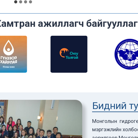
Хамтран ажиллагч байгууллаг
Бидний т
Монголын гидроге
мэргэжлийн холбо
зорилгоор Монгол