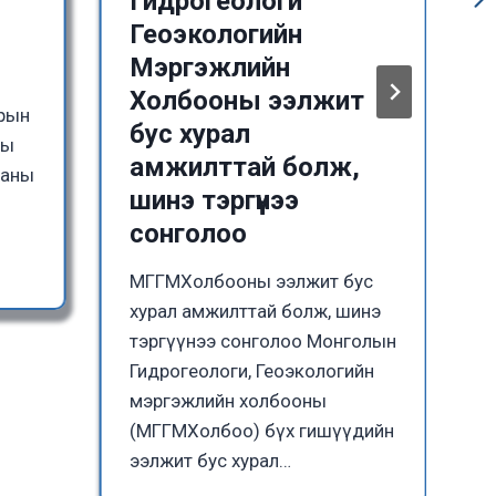
Гидрогеологи
Геоэкологийн
Мэргэжлийн
Холбооны ээлжит
зрын
бус хурал
ны
амжилттай болж,
ааны
шинэ тэргүүнээ
сонголоо
МГГМХолбооны ээлжит бус
хурал амжилттай болж, шинэ
тэргүүнээ сонголоо Монголын
Гидрогеологи, Геоэкологийн
мэргэжлийн холбооны
(МГГМХолбоо) бүх гишүүдийн
ээлжит бус хурал…