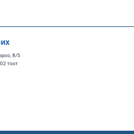
рих
ороо, 8/5
02 тоот