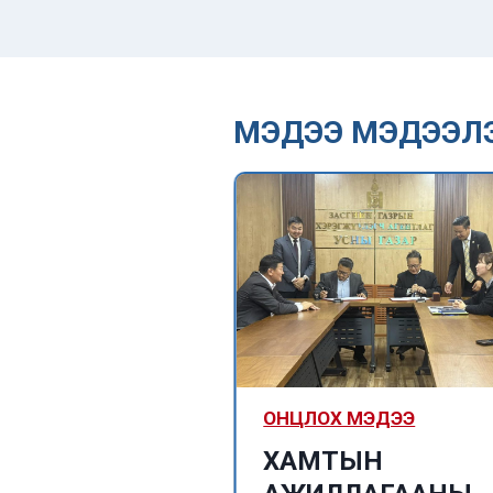
МЭДЭЭ МЭДЭЭЛ
ized
ОНЦЛОХ МЭДЭЭ
Их Британий
ХАМТЫН