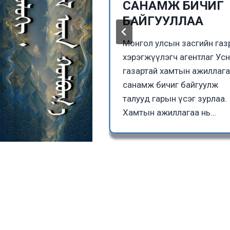
тэй боллоо
САНАМЖ БИЧИГ
БАЙГУУЛЛАА
ын Гэр бүл,
 Нийгмийн
Монгол улсын засгийн га
н Сайдын 2025 оны
хэрэгжүүлэгч агентлаг Ус
5 өдрийн Үндэсний
газартай хамтын ажиллаг
эжлийн ангилал ба
санамж бичиг байгуулж
ол…
талууд гарын үсэг зурлаа.
Хамтын ажиллагаа нь…