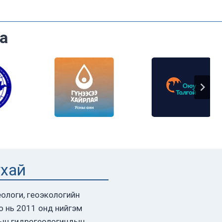
а
ухай
ологи, геоэкологийн
о нь 2011 онд нийгэм
ын гидрогеологичдын