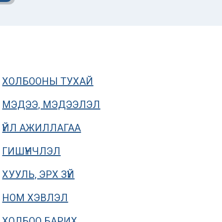
ХОЛБООНЫ ТУХАЙ
МЭДЭЭ, МЭДЭЭЛЭЛ
ҮЙЛ АЖИЛЛАГАА
ГИШҮҮНЧЛЭЛ
ХУУЛЬ, ЭРХ ЗҮЙ
Нүүр хуудасны мэдээлэл
ОНЦЛОХ МЭДЭ
НОМ ХЭВЛЭЛ
Дэлхийн усны
Усны мэрг
ХОЛБОО БАРИХ