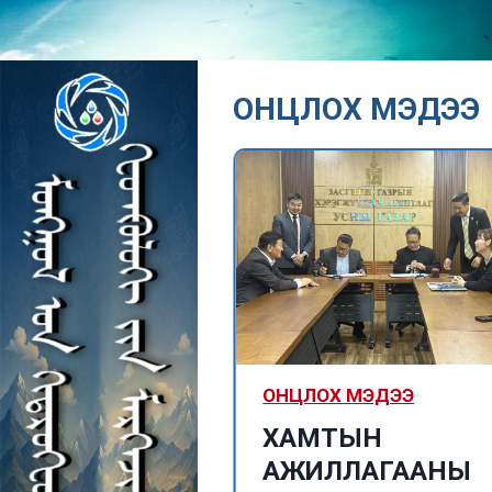
ОНЦЛОХ МЭДЭЭ
МЭДЭЭ
ОНЦЛОХ МЭДЭЭ
логич
ХАМТЫН
ил 2114-13
АЖИЛЛАГААНЫ