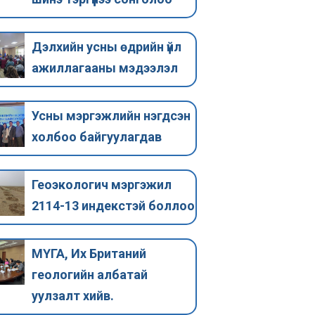
байгуулагдав
индекстэй
Усны мэргэжлийн нэгдсэн
Монгол Улсын Гэ
Дэлхийн усны өдрийн үйл
холбоо 2025 оны 02 сарын 26
Хөдөлмөр, Нийг
ажиллагааны мэдээлэл
өдөр байгуулагдлаа. УМНХ-ны
хамгааллын Са
удирдах зөвлөлд Монголын
03 сарын 25 өдр
гидрогеологи, геоэкологийн
ажил мэргэжлий
Усны мэргэжлийн нэгдсэн
холбооны удирдах
Тодорхойлол…
холбоо байгуулагдав
зөвлөлийн…
Геоэкологич мэргэжил
2114-13 индекстэй боллоо
МҮГА, Их Британий
геологийн албатай
уулзалт хийв.