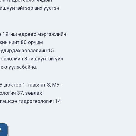
гишүүнтэйгээр анх үүсгэн
н 19-ны өдрөөс мэргэжлийн
жин нийт 80 орчим
 удирдах зөвлөлийн 15
зөвлөлийн 3 гишүүнтэй үйл
элжлүүлж байна.
 доктор 1, гавьяат 3, МУ-
ологич 37, зөвлөх
ргэшсэн гидрогеологич 14
й