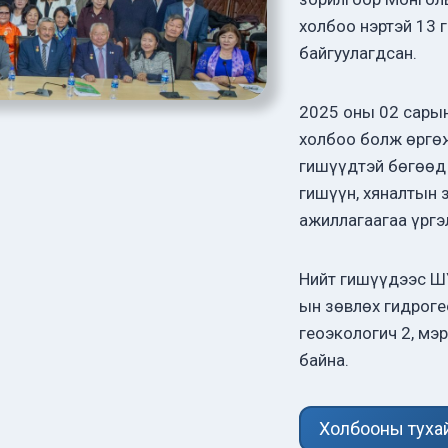
холбоо нэртэй 13 
байгуулагдсан.
2025 оны 02 сары
холбоо болж өргө
гишүүдтэй бөгөөд
гишүүн, хяналтын 
ажиллагаагаа үрг
Нийт гишүүдээс ШУ
ын зөвлөх гидроге
геоэкологич 2, мэ
байна.
Холбооны туха