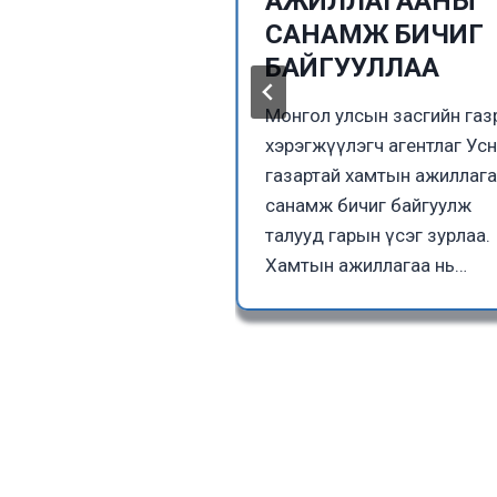
ийн албатай
АЖИЛЛАГААНЫ
 хийв.
САНАМЖ БИЧИГ
БАЙГУУЛЛАА
еологийн алба нь Их
геологийн албатай
Монгол улсын засгийн га
онгол Улсын
хэрэгжүүлэгч агентлаг Ус
огийн судалгааны
газартай хамтын ажиллаг
айдал, хэтийн
санамж бичиг байгуулж
хийн
талууд гарын үсэг зурлаа.
огийн хөгжил,…
Хамтын ажиллагаа нь…