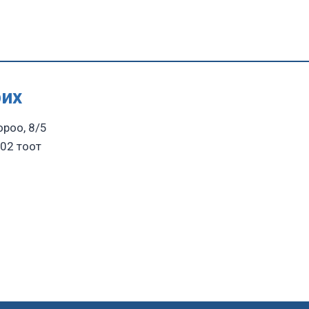
рих
ороо, 8/5
02 тоот