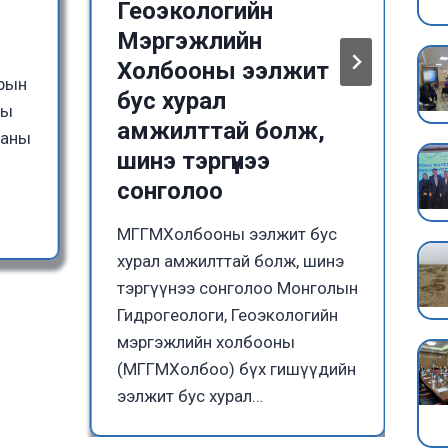
Геоэкологийн
Мэргэжлийн
Холбооны ээлжит
зрын
бус хурал
ны
амжилттай болж,
ааны
шинэ тэргүүнээ
сонголоо
МГГМХолбооны ээлжит бус
хурал амжилттай болж, шинэ
тэргүүнээ сонголоо Монголын
Гидрогеологи, Геоэкологийн
мэргэжлийн холбооны
(МГГМХолбоо) бүх гишүүдийн
ээлжит бус хурал…