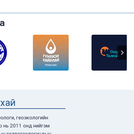
а
ухай
ологи, геоэкологийн
о нь 2011 онд нийгэм
ын гидрогеологичдын