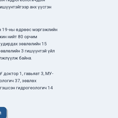
гишүүнтэйгээр анх үүсгэн
н 19-ны өдрөөс мэргэжлийн
жин нийт 80 орчим
 удирдах зөвлөлийн 15
зөвлөлийн 3 гишүүнтэй үйл
элжлүүлж байна.
 доктор 1, гавьяат 3, МУ-
ологич 37, зөвлөх
ргэшсэн гидрогеологич 14
й