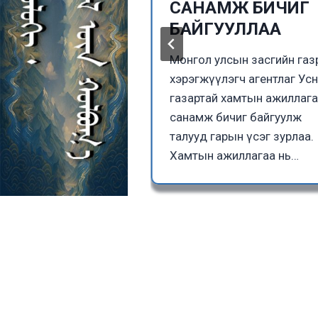
тэй боллоо
САНАМЖ БИЧИГ
БАЙГУУЛЛАА
ын Гэр бүл,
 Нийгмийн
Монгол улсын засгийн га
н Сайдын 2025 оны
хэрэгжүүлэгч агентлаг Ус
5 өдрийн Үндэсний
газартай хамтын ажиллаг
эжлийн ангилал ба
санамж бичиг байгуулж
ол…
талууд гарын үсэг зурлаа.
Хамтын ажиллагаа нь…