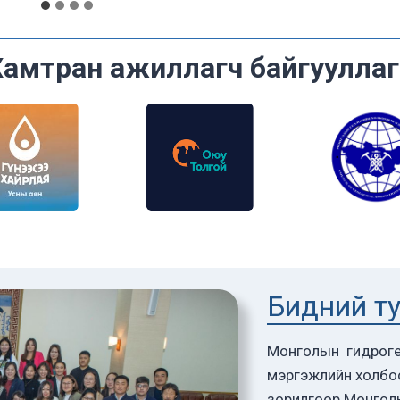
Хамтран ажиллагч байгууллаг
Бидний т
Монголын гидроге
мэргэжлийн холбо
зорилгоор Монгол