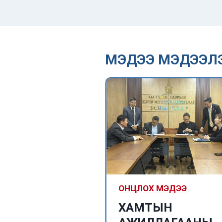
МЭДЭЭ МЭДЭЭЛ
ized
ОНЦЛОХ МЭДЭЭ
Их Британий
ХАМТЫН