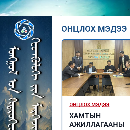
ОНЦЛОХ МЭДЭЭ
МЭДЭЭ
ОНЦЛОХ МЭДЭЭ
логич
ХАМТЫН
ил 2114-13
АЖИЛЛАГААНЫ