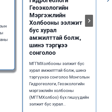
Гидрогеологи
Геоэкологийн
Мэргэжлийн
Холбооны ээлжит
зрын
бус хурал
ны
амжилттай болж,
ааны
шинэ тэргүүнээ
сонголоо
МГГМХолбооны ээлжит бус
хурал амжилттай болж, шинэ
тэргүүнээ сонголоо Монголын
Гидрогеологи, Геоэкологийн
мэргэжлийн холбооны
(МГГМХолбоо) бүх гишүүдийн
ээлжит бус хурал…