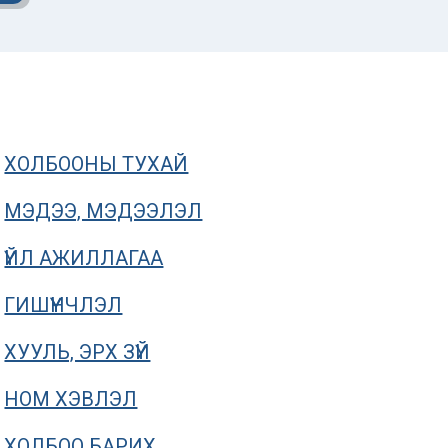
ХОЛБООНЫ ТУХАЙ
МЭДЭЭ, МЭДЭЭЛЭЛ
ҮЙЛ АЖИЛЛАГАА
ГИШҮҮНЧЛЭЛ
ХУУЛЬ, ЭРХ ЗҮЙ
Нүүр хуудасны мэдээлэл
ОНЦЛОХ МЭДЭ
НОМ ХЭВЛЭЛ
Дэлхийн усны
Усны мэрг
ХОЛБОО БАРИХ