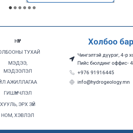
Холбоо ба
НҮҮР
ОЛБООНЫ ТУХАЙ
Чингэлтэй дүүрэг, 4-р х
Пийс бюлдинг оффис- 4
МЭДЭЭ,
МЭДЭЭЛЭЛ
+976 91916445
info@hydrogeology.mn
ҮЙЛ АЖИЛЛАГАА
ГИШҮҮНЧЛЭЛ
ХУУЛЬ, ЭРХ ЗҮЙ
НОМ, ХЭВЛЭЛ