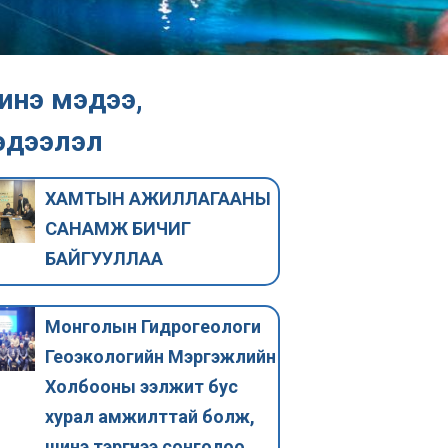
инэ мэдээ,
эдээлэл
ХАМТЫН АЖИЛЛАГААНЫ
САНАМЖ БИЧИГ
БАЙГУУЛЛАА
Монголын Гидрогеологи
Геоэкологийн Мэргэжлийн
ОНЦЛОХ МЭДЭЭ
ОНЦЛОХ МЭДЭ
Холбооны ээлжит бус
Усны мэргэжлийн
Геоэколог
хурал амжилттай болж,
нэгдсэн холбоо
мэргэжил 
шинэ тэргүүнээ сонголоо