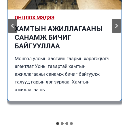
ОНЦЛОХ МЭДЭЭ
ХАМТЫН АЖИЛЛАГААНЫ
САНАМЖ БИЧИГ
БАЙГУУЛЛАА
Монгол улсын засгийн газрын хэрэгжүүлэгч
агентлаг Усны газартай хамтын
ажиллагааны санамж бичиг байгуулж
талууд гарын үсэг зурлаа. Хамтын
ажиллагаа нь…