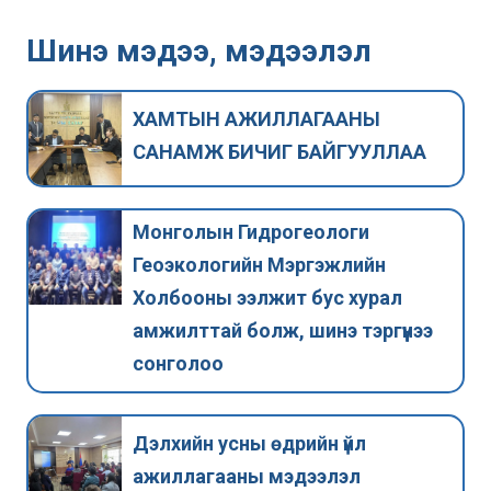
Шинэ мэдээ, мэдээлэл
ХАМТЫН АЖИЛЛАГААНЫ
САНАМЖ БИЧИГ БАЙГУУЛЛАА
Монголын Гидрогеологи
Геоэкологийн Мэргэжлийн
Холбооны ээлжит бус хурал
амжилттай болж, шинэ тэргүүнээ
сонголоо
Дэлхийн усны өдрийн үйл
ажиллагааны мэдээлэл