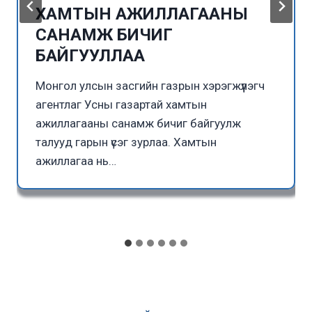
ХАМТЫН АЖИЛЛАГААНЫ
САНАМЖ БИЧИГ
БАЙГУУЛЛАА
Монгол улсын засгийн газрын хэрэгжүүлэгч
агентлаг Усны газартай хамтын
ажиллагааны санамж бичиг байгуулж
талууд гарын үсэг зурлаа. Хамтын
ажиллагаа нь…