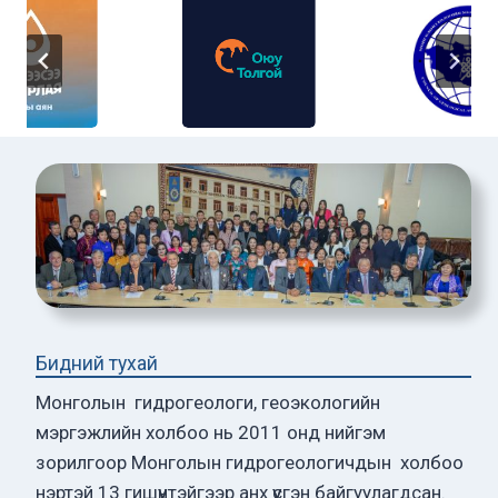
Бидний тухай
Монголын гидрогеологи, геоэкологийн
мэргэжлийн холбоо нь 2011 онд нийгэм
зорилгоор Монголын гидрогеологичдын холбоо
нэртэй 13 гишүүнтэйгээр анх үүсгэн байгуулагдсан.