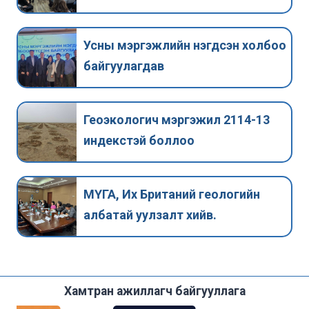
Усны мэргэжлийн нэгдсэн холбоо
байгуулагдав
Геоэкологич мэргэжил 2114-13
индекстэй боллоо
МҮГА, Их Британий геологийн
албатай уулзалт хийв.
Хамтран ажиллагч байгууллага