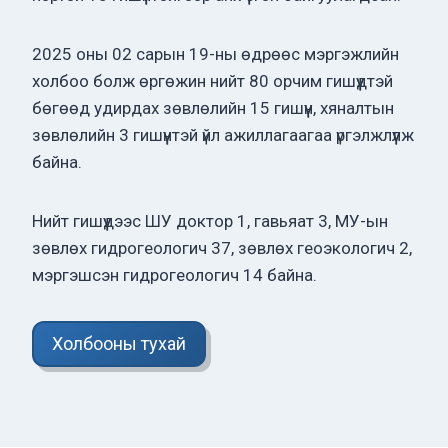
2025 оны 02 сарын 19-ны өдрөөс мэргэжлийн
холбоо болж өргөжин нийт 80 орчим гишүүдтэй
бөгөөд удирдах зөвлөлийн 15 гишүүн, хяналтын
зөвлөлийн 3 гишүүнтэй үйл ажиллагаагаа үргэлжлүүлж
байна.
Нийт гишүүдээс ШУ доктор 1, гавьяат 3, МУ-ын
зөвлөх гидрогеологич 37, зөвлөх геоэкологич 2,
мэргэшсэн гидрогеологич 14 байна.
Холбооны тухай