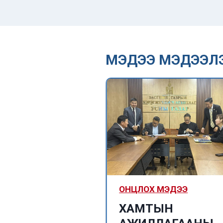
МЭДЭЭ МЭДЭЭЛ
ized
ОНЦЛОХ МЭДЭЭ
Их Британий
ХАМТЫН