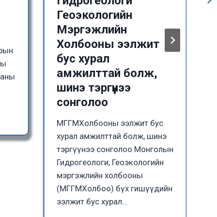
Гидрогеологи
Геоэкологийн
Мэргэжлийн
Холбооны ээлжит
зрын
бус хурал
ны
амжилттай болж,
ааны
шинэ тэргүүнээ
сонголоо
МГГМХолбооны ээлжит бус
хурал амжилттай болж, шинэ
тэргүүнээ сонголоо Монголын
Гидрогеологи, Геоэкологийн
мэргэжлийн холбооны
(МГГМХолбоо) бүх гишүүдийн
ээлжит бус хурал…