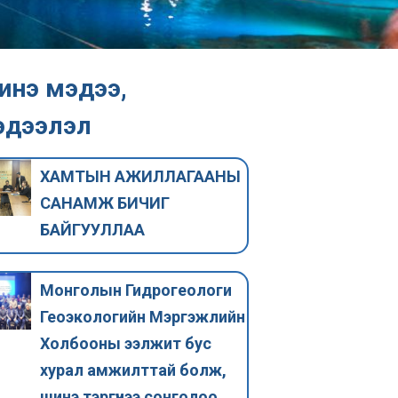
инэ мэдээ,
эдээлэл
ХАМТЫН АЖИЛЛАГААНЫ
САНАМЖ БИЧИГ
БАЙГУУЛЛАА
Монголын Гидрогеологи
Геоэкологийн Мэргэжлийн
ОНЦЛОХ МЭДЭЭ
ОНЦЛОХ МЭДЭ
Холбооны ээлжит бус
Усны мэргэжлийн
Геоэколог
хурал амжилттай болж,
нэгдсэн холбоо
мэргэжил 
шинэ тэргүүнээ сонголоо