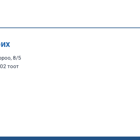
рих
ороо, 8/5
02 тоот