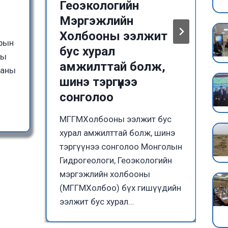
Геоэкологийн
Мэргэжлийн
Холбооны ээлжит
зрын
бус хурал
ны
амжилттай болж,
ааны
шинэ тэргүүнээ
сонголоо
МГГМХолбооны ээлжит бус
хурал амжилттай болж, шинэ
тэргүүнээ сонголоо Монголын
Гидрогеологи, Геоэкологийн
мэргэжлийн холбооны
(МГГМХолбоо) бүх гишүүдийн
ээлжит бус хурал…