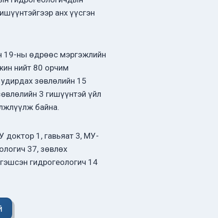
гишүүнтэйгээр анх үүсгэн
н 19-ны өдрөөс мэргэжлийн
жин нийт 80 орчим
 удирдах зөвлөлийн 15
зөвлөлийн 3 гишүүнтэй үйл
элжлүүлж байна.
 доктор 1, гавьяат 3, МУ-
ологич 37, зөвлөх
ргэшсэн гидрогеологич 14
й