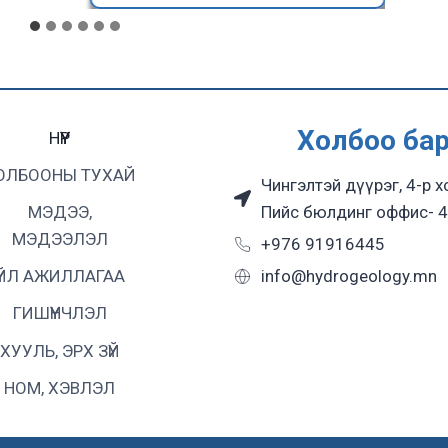
Холбоо ба
НҮҮР
ОЛБООНЫ ТУХАЙ
Чингэлтэй дүүрэг, 4-р х
Пийс бюлдинг оффис- 4
МЭДЭЭ,
МЭДЭЭЛЭЛ
+976 91916445
info@hydrogeology.mn
ҮЙЛ АЖИЛЛАГАА
ГИШҮҮНЧЛЭЛ
ХУУЛЬ, ЭРХ ЗҮЙ
НОМ, ХЭВЛЭЛ