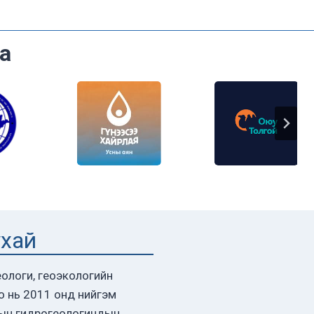
а
ухай
ологи, геоэкологийн
о нь 2011 онд нийгэм
ын гидрогеологичдын