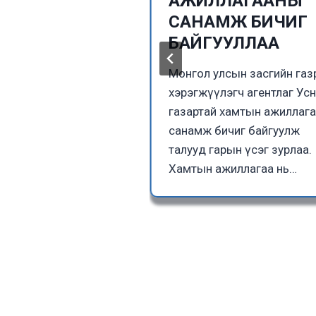
ийн албатай
АЖИЛЛАГААНЫ
 хийв.
САНАМЖ БИЧИГ
БАЙГУУЛЛАА
еологийн алба нь Их
геологийн албатай
Монгол улсын засгийн га
онгол Улсын
хэрэгжүүлэгч агентлаг Ус
огийн судалгааны
газартай хамтын ажиллаг
айдал, хэтийн
санамж бичиг байгуулж
хийн
талууд гарын үсэг зурлаа.
огийн хөгжил,…
Хамтын ажиллагаа нь…