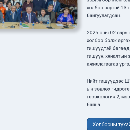
холбоо нэртэй 13 
байгуулагдсан.
2025 оны 02 сары
холбоо болж өргө
гишүүдтэй бөгөөд
гишүүн, хяналтын 
ажиллагаагаа үрг
Нийт гишүүдээс ШУ
ын зөвлөх гидроге
геоэкологич 2, мэ
байна.
Холбооны туха