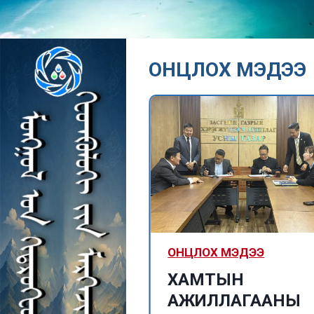
ОНЦЛОХ МЭДЭЭ
МЭДЭЭ
ОНЦЛОХ МЭДЭЭ
логич
ХАМТЫН
ил 2114-13
АЖИЛЛАГААНЫ