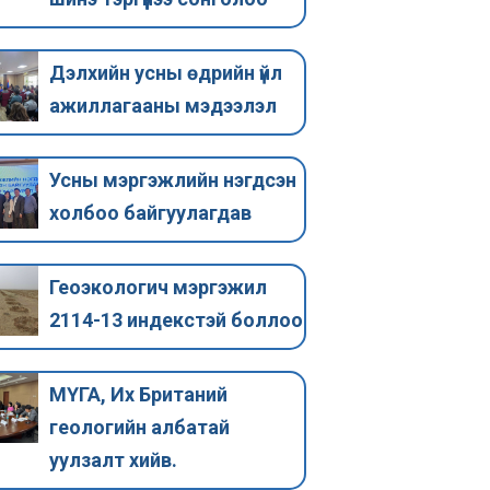
байгуулагдав
индекстэй
Усны мэргэжлийн нэгдсэн
Монгол Улсын Гэ
Дэлхийн усны өдрийн үйл
холбоо 2025 оны 02 сарын 26
Хөдөлмөр, Нийг
ажиллагааны мэдээлэл
өдөр байгуулагдлаа. УМНХ-ны
хамгааллын Са
удирдах зөвлөлд Монголын
03 сарын 25 өдр
гидрогеологи, геоэкологийн
ажил мэргэжлий
Усны мэргэжлийн нэгдсэн
холбооны удирдах
Тодорхойлол…
холбоо байгуулагдав
зөвлөлийн…
Геоэкологич мэргэжил
2114-13 индекстэй боллоо
МҮГА, Их Британий
геологийн албатай
уулзалт хийв.