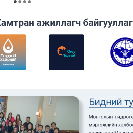
Хамтран ажиллагч байгууллаг
Бидний т
Монголын гидроге
мэргэжлийн холбо
зорилгоор Монгол