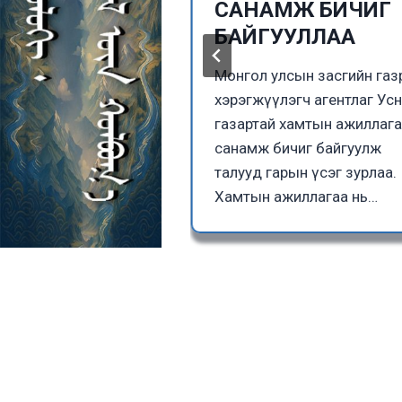
тэй боллоо
САНАМЖ БИЧИГ
БАЙГУУЛЛАА
ын Гэр бүл,
 Нийгмийн
Монгол улсын засгийн га
н Сайдын 2025 оны
хэрэгжүүлэгч агентлаг Ус
5 өдрийн Үндэсний
газартай хамтын ажиллаг
эжлийн ангилал ба
санамж бичиг байгуулж
ол…
талууд гарын үсэг зурлаа.
Хамтын ажиллагаа нь…