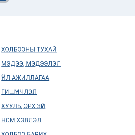
ХОЛБООНЫ ТУХАЙ
МЭДЭЭ, МЭДЭЭЛЭЛ
ҮЙЛ АЖИЛЛАГАА
ГИШҮҮНЧЛЭЛ
ХУУЛЬ, ЭРХ ЗҮЙ
Нүүр хуудасны мэдээлэл
ОНЦЛОХ МЭДЭ
НОМ ХЭВЛЭЛ
Дэлхийн усны
Усны мэрг
ХОЛБОО БАРИХ