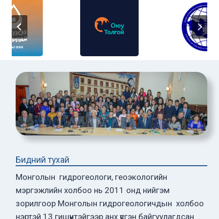
Бидний тухай
Монголын гидрогеологи, геоэкологийн
мэргэжлийн холбоо нь 2011 онд нийгэм
зорилгоор Монголын гидрогеологичдын холбоо
нэртэй 13 гишүүнтэйгээр анх үүсгэн байгуулагдсан.