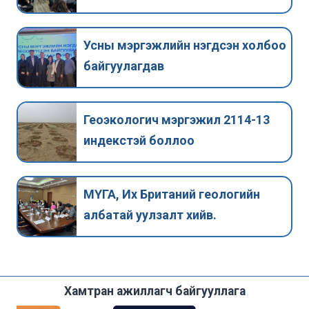
Усны мэргэжлийн нэгдсэн холбоо
байгуулагдав
Геоэкологич мэргэжил 2114-13
индекстэй боллоо
МҮГА, Их Британий геологийн
албатай уулзалт хийв.
Хамтран ажиллагч байгууллага