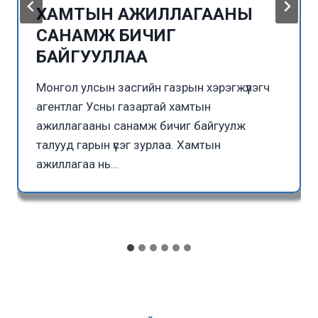
ХАМТЫН АЖИЛЛАГААНЫ
САНАМЖ БИЧИГ
БАЙГУУЛЛАА
Монгол улсын засгийн газрын хэрэгжүүлэгч
агентлаг Усны газартай хамтын
ажиллагааны санамж бичиг байгуулж
талууд гарын үсэг зурлаа. Хамтын
ажиллагаа нь…