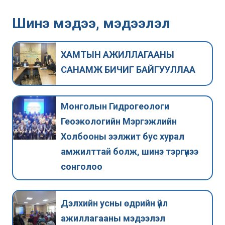
Шинэ мэдээ, мэдээлэл
ХАМТЫН АЖИЛЛАГААНЫ
САНАМЖ БИЧИГ БАЙГУУЛЛАА
Монголын Гидрогеологи
Геоэкологийн Мэргэжлийн
Холбооны ээлжит бус хурал
амжилттай болж, шинэ тэргүүнээ
сонголоо
Дэлхийн усны өдрийн үйл
ажиллагааны мэдээлэл