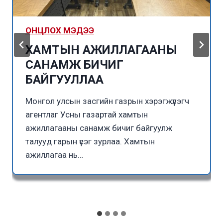
ОНЦЛОХ МЭДЭЭ
ХАМТЫН АЖИЛЛАГААНЫ
САНАМЖ БИЧИГ
БАЙГУУЛЛАА
Монгол улсын засгийн газрын хэрэгжүүлэгч
агентлаг Усны газартай хамтын
ажиллагааны санамж бичиг байгуулж
талууд гарын үсэг зурлаа. Хамтын
ажиллагаа нь…