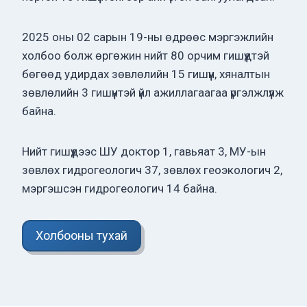
2025 оны 02 сарын 19-ны өдрөөс мэргэжлийн
холбоо болж өргөжин нийт 80 орчим гишүүдтэй
бөгөөд удирдах зөвлөлийн 15 гишүүн, хяналтын
зөвлөлийн 3 гишүүнтэй үйл ажиллагаагаа үргэлжлүүлж
байна.
Нийт гишүүдээс ШУ доктор 1, гавьяат 3, МУ-ын
зөвлөх гидрогеологич 37, зөвлөх геоэкологич 2,
мэргэшсэн гидрогеологич 14 байна.
Холбооны тухай