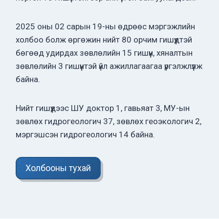
2025 оны 02 сарын 19-ны өдрөөс мэргэжлийн
холбоо болж өргөжин нийт 80 орчим гишүүдтэй
бөгөөд удирдах зөвлөлийн 15 гишүүн, хяналтын
зөвлөлийн 3 гишүүнтэй үйл ажиллагаагаа үргэлжлүүлж
байна.
Нийт гишүүдээс ШУ доктор 1, гавьяат 3, МУ-ын
зөвлөх гидрогеологич 37, зөвлөх геоэкологич 2,
мэргэшсэн гидрогеологич 14 байна.
Холбооны тухай