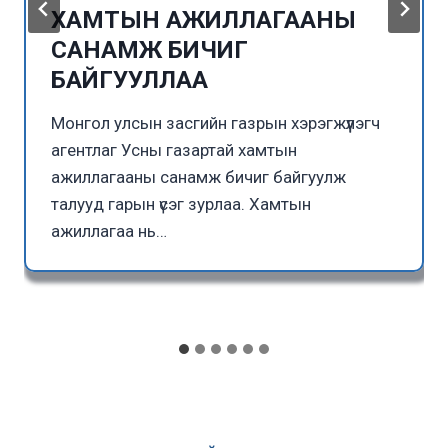
ХАМТЫН АЖИЛЛАГААНЫ
САНАМЖ БИЧИГ
БАЙГУУЛЛАА
Монгол улсын засгийн газрын хэрэгжүүлэгч
агентлаг Усны газартай хамтын
ажиллагааны санамж бичиг байгуулж
талууд гарын үсэг зурлаа. Хамтын
ажиллагаа нь…