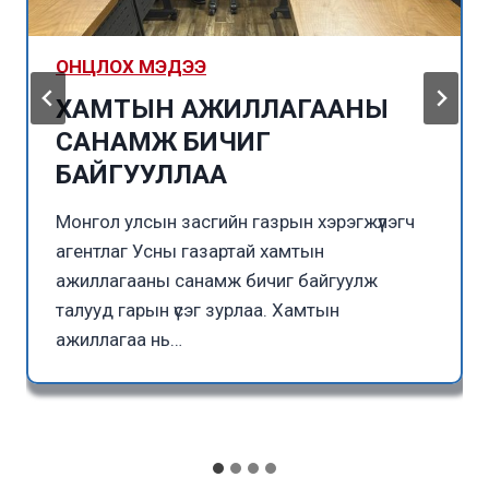
ОНЦЛОХ МЭДЭЭ
ХАМТЫН АЖИЛЛАГААНЫ
САНАМЖ БИЧИГ
БАЙГУУЛЛАА
Монгол улсын засгийн газрын хэрэгжүүлэгч
агентлаг Усны газартай хамтын
ажиллагааны санамж бичиг байгуулж
талууд гарын үсэг зурлаа. Хамтын
ажиллагаа нь…