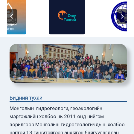
Бидний тухай
Монголын гидрогеологи, геоэкологийн
мэргэжлийн холбоо нь 2011 онд нийгэм
зорилгоор Монголын гидрогеологичдын холбоо
нэртэй 13 гишүүнтэйгээр анх үүсгэн байгуулагдсан.