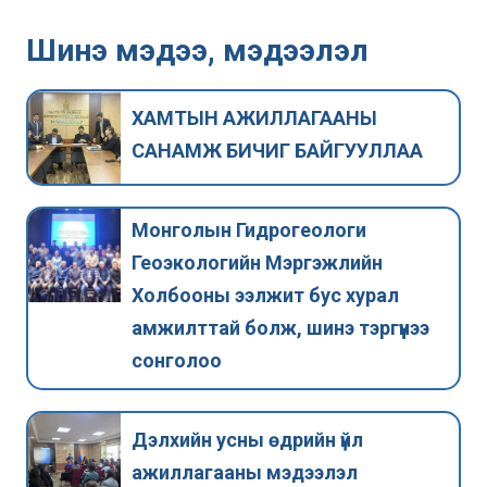
Шинэ мэдээ, мэдээлэл
ХАМТЫН АЖИЛЛАГААНЫ
САНАМЖ БИЧИГ БАЙГУУЛЛАА
Монголын Гидрогеологи
Геоэкологийн Мэргэжлийн
Холбооны ээлжит бус хурал
амжилттай болж, шинэ тэргүүнээ
сонголоо
Дэлхийн усны өдрийн үйл
ажиллагааны мэдээлэл