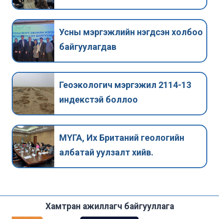
Усны мэргэжлийн нэгдсэн холбоо
байгуулагдав
Геоэкологич мэргэжил 2114-13
индекстэй боллоо
МҮГА, Их Британий геологийн
албатай уулзалт хийв.
Хамтран ажиллагч байгууллага