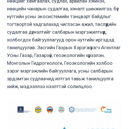
нөөцийг хамгаалах, судлах, арвилан хэмнэх,
нөөцийн чанарын судалгаа, хяналт шинжилгээ, бүс
нутгийн усны экосистемийн тэнцвэрт байдлыг
тогтвортой хадгалахад чиглэсэн ажил, төслүүдийн
судалгаа дүгнэлтийг салбарын мэргэжилтнүүд,
холбогдох байгууллагууд орон нутгийн иргэдэд
танилцуулав. Засгийн Газрын Хэрэгжүүлэгч Агентлаг
Усны Газар, Газарзүй, геоэкологийн хүрээлэн,
Монголын Гидрогеологи, Геоэкологийн холбоо
зэрэг мэргэжлийн байгууллага, усны салбарын
эрдэмтэн судлаачид илтгэл тавьж танилцуулга
хийж, мэдээллээ нээлттэй солилцлоо.