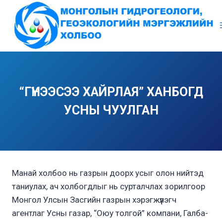
Skip
to
content
“ГҮНЭЭСЭЭ ХАЙРЛАЯ” ХАНБОГД
УСНЫ ЧУУЛГАН
Манай холбоо нь газрын доорх усыг олон нийтэд
таниулах, ач холбогдлыг нь сурталчлах зорилгоор
Монгол Улсын Засгийн газрын хэрэгжүүлэгч
агентлаг Усны газар, “Оюу толгой” компани, Галба-