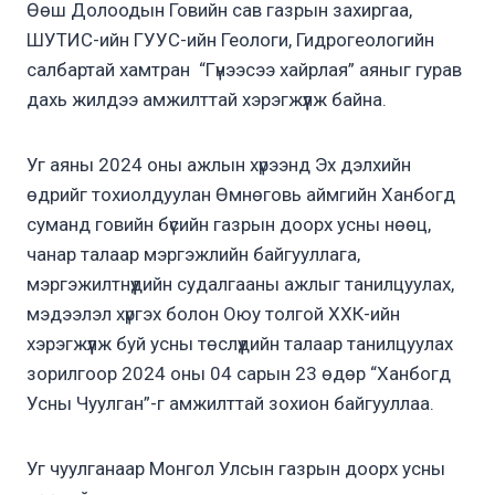
Өөш Долоодын Говийн сав газрын захиргаа,
ШУТИС-ийн ГУУС-ийн Геологи, Гидрогеологийн
салбартай хамтран “Гүнээсээ хайрлая” аяныг гурав
дахь жилдээ амжилттай хэрэгжүүлж байна.
Уг аяны 2024 оны ажлын хүрээнд Эх дэлхийн
өдрийг тохиолдуулан Өмнөговь аймгийн Ханбогд
суманд говийн бүсийн газрын доорх усны нөөц,
чанар талаар мэргэжлийн байгууллага,
мэргэжилтнүүдийн судалгааны ажлыг танилцуулах,
мэдээлэл хүргэх болон Оюу толгой ХХК-ийн
хэрэгжүүлж буй усны төслүүдийн талаар танилцуулах
зорилгоор 2024 оны 04 сарын 23 өдөр “Ханбогд
Усны Чуулган”-г амжилттай зохион байгууллаа.
Уг чуулганаар Монгол Улсын газрын доорх усны