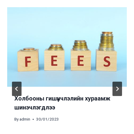
Холбооны гишүүнчлэлийн хураамж
шинэчлэгдлээ
By
admin
30/01/2023