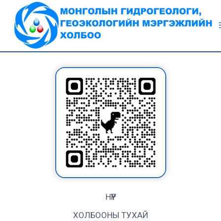
Skip
to
content
НҮҮР
ХОЛБООНЫ ТУХАЙ